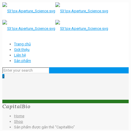
Trang chủ
Giới thiệu
Liên hệ
Sản phẩm
0
CapitalBio
Home
Shop
Sản phẩm được gắn thẻ “CapitalBio”