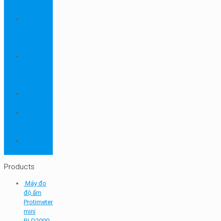
ngành
dược
Thiết bị
ngành
môi
trường
Thiết bị
ngành
sơn - mực
in
Thiết bị
so màu
Thiết bị thí
nghiệm
cơ bản
TQC
SHEEN
Products
Máy đo
độ ẩm
Protimeter
mini
BLD2000