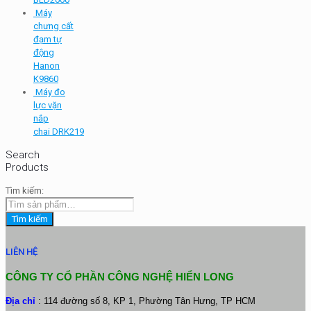
Máy
chưng cất
đạm tự
động
Hanon
K9860
Máy đo
lực vặn
nắp
chai DRK219
Search
Products
Tìm kiếm:
Tìm kiếm
LIÊN HỆ
CÔNG TY CỔ PHẦN CÔNG NGHỆ HIỂN LONG
Địa chỉ
: 114 đường số 8, KP 1, Phường Tân Hưng, TP HCM