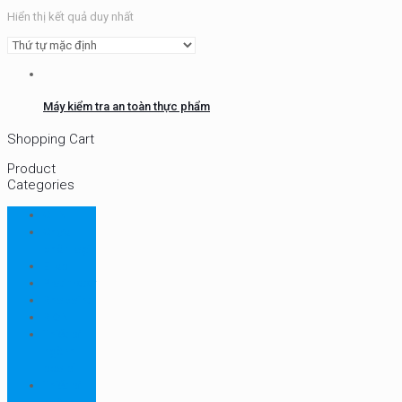
Hiển thị kết quả duy nhất
Máy kiểm tra an toàn thực phẩm
Shopping Cart
Product
Categories
CHN
Chưa
phân loại
Ellab
Protimeter
Rhopoint
RION
Thiết bị
ngành
bao bì
Thiết bị