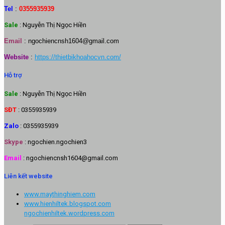
Tel
:
0355935939
Sale
: Nguyễn Thị Ngọc Hiền
Email
:
ngochiencnsh1604@gmail.com
Website
:
https://thietbikhoahocvn.com/
Hỗ trợ
Sale
: Nguyễn Thị Ngọc Hiền
SĐT
: 0355935939
Zalo
: 0355935939
Skype
: ngochien.ngochien3
Email
: ngochiencnsh1604@gmail.com
Liên kết website
www.maythinghiem.com
www.hienhiltek.blogspot.com
ngochienhiltek.wordpress.com