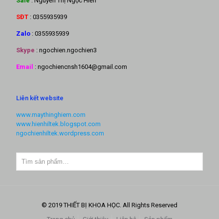
Sale
: Nguyễn Thị Ngọc Hiền
SĐT
: 0355935939
Zalo
: 0355935939
Skype
: ngochien.ngochien3
Email
: ngochiencnsh1604@gmail.com
Liên kết website
www.maythinghiem.com
www.hienhiltek.blogspot.com
ngochienhiltek.wordpress.com
© 2019 THIẾT BỊ KHOA HỌC. All Rights Reserved