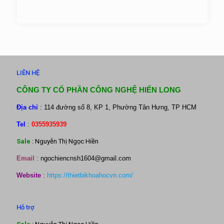
LIÊN HỆ
CÔNG TY CỔ PHẦN CÔNG NGHỆ HIỂN LONG
Địa chỉ
: 114 đường số 8, KP 1, Phường Tân Hưng, TP HCM
Tel
:
0355935939
Sale
: Nguyễn Thị Ngọc Hiền
Email
:
ngochiencnsh1604@gmail.com
Website
:
https://thietbikhoahocvn.com/
Hỗ trợ