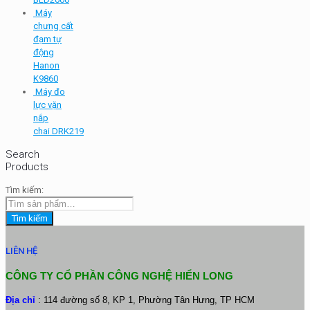
Máy
chưng cất
đạm tự
động
Hanon
K9860
Máy đo
lực vặn
nắp
chai DRK219
Search
Products
Tìm kiếm:
Tìm kiếm
LIÊN HỆ
CÔNG TY CỔ PHẦN CÔNG NGHỆ HIỂN LONG
Địa chỉ
: 114 đường số 8, KP 1, Phường Tân Hưng, TP HCM