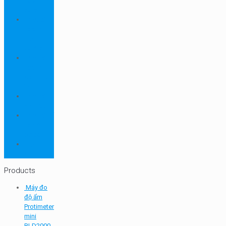
ngành
dược
Thiết bị
ngành
môi
trường
Thiết bị
ngành
sơn - mực
in
Thiết bị
so màu
Thiết bị thí
nghiệm
cơ bản
TQC
SHEEN
Products
Máy đo
độ ẩm
Protimeter
mini
BLD2000