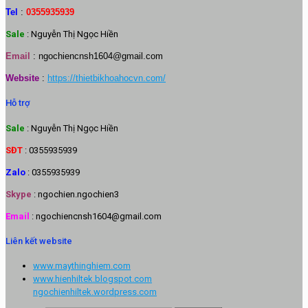
Tel
:
0355935939
Sale
: Nguyễn Thị Ngọc Hiền
Email
:
ngochiencnsh1604@gmail.com
Website
:
https://thietbikhoahocvn.com/
Hỗ trợ
Sale
: Nguyễn Thị Ngọc Hiền
SĐT
: 0355935939
Zalo
: 0355935939
Skype
: ngochien.ngochien3
Email
: ngochiencnsh1604@gmail.com
Liên kết website
www.maythinghiem.com
www.hienhiltek.blogspot.com
ngochienhiltek.wordpress.com