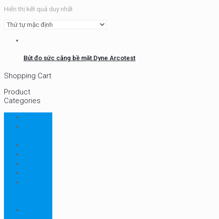
Hiển thị kết quả duy nhất
Bút đo sức căng bề mặt Dyne Arcotest
Shopping Cart
Product
Categories
CHN
Chưa
phân loại
Ellab
Protimeter
Rhopoint
RION
Thiết bị
ngành
bao bì
Thiết bị