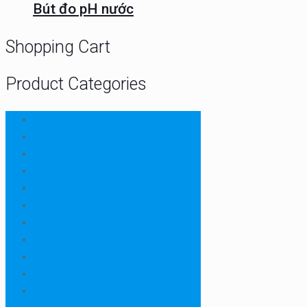
Bút đo pH nước
Shopping Cart
Product Categories
CHN
Chưa phân loại
Ellab
Protimeter
Rhopoint
RION
Thiết bị ngành bao bì
Thiết bị ngành dược
Thiết bị ngành môi trường
Thiết bị ngành sơn - mực in
Thiết bị so màu