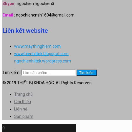
Skype
: ngochien.ngochien3
Email
: ngochiencnsh1604@gmail.com
Liên kết website
www.maythinghiem.com
www.hienhiltek.blogspot.com
ngochienhiltek.wordpress.com
Tìm kiếm:
Tìm kiếm
© 2019 THIẾT BỊ KHOA HỌC. All Rights Reserved
Trang chủ
Giới thiệu
Liên hệ
Sản phẩm
0