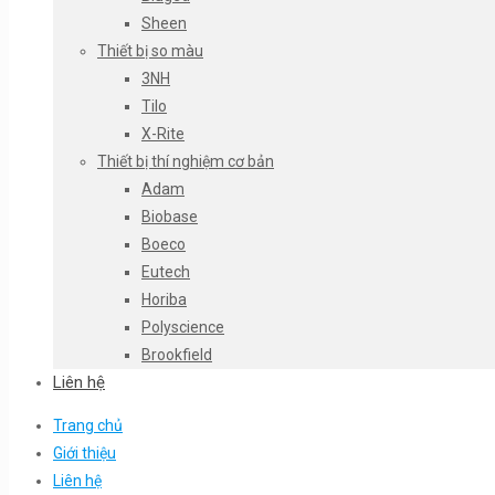
Sheen
Thiết bị so màu
3NH
Tilo
X-Rite
Thiết bị thí nghiệm cơ bản
Adam
Biobase
Boeco
Eutech
Horiba
Polyscience
Brookfield
Liên hệ
Trang chủ
Giới thiệu
Liên hệ