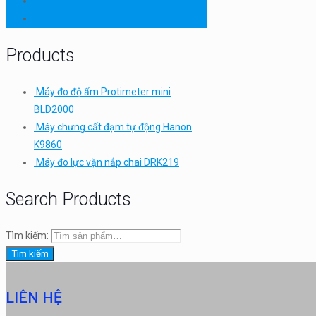
Thiết bị thí nghiệm cơ bản
TQC SHEEN
Products
Máy đo độ ẩm Protimeter mini
BLD2000
Máy chưng cất đạm tự động Hanon
K9860
Máy đo lực vặn nắp chai DRK219
Search Products
Tìm kiếm:
Tìm kiếm
LIÊN HỆ