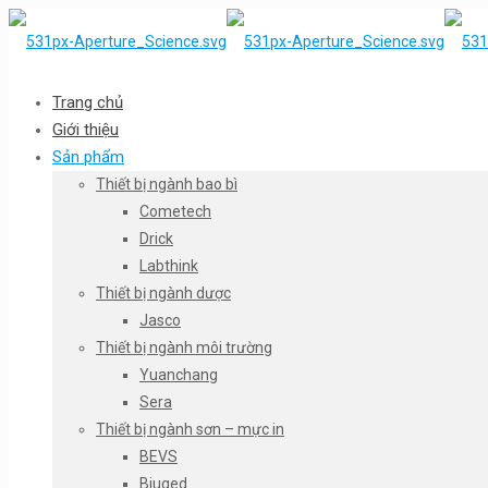
Trang chủ
Giới thiệu
Sản phẩm
Thiết bị ngành bao bì
Cometech
Drick
Labthink
Thiết bị ngành dược
Jasco
Thiết bị ngành môi trường
Yuanchang
Sera
Thiết bị ngành sơn – mực in
BEVS
Biuged