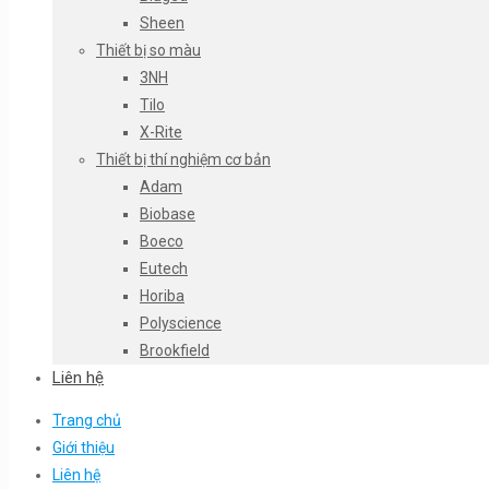
Sheen
Thiết bị so màu
3NH
Tilo
X-Rite
Thiết bị thí nghiệm cơ bản
Adam
Biobase
Boeco
Eutech
Horiba
Polyscience
Brookfield
Liên hệ
Trang chủ
Giới thiệu
Liên hệ