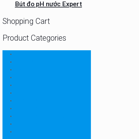
Bút đo pH nước Expert
Shopping Cart
Product Categories
CHN
Chưa phân loại
Ellab
Protimeter
Rhopoint
RION
Thiết bị ngành bao bì
Thiết bị ngành dược
Thiết bị ngành môi trường
Thiết bị ngành sơn - mực in
Thiết bị so màu