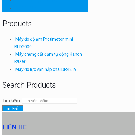
Thiết bị thí nghiệm cơ bản
TQC SHEEN
Products
Máy đo độ ẩm Protimeter mini
BLD2000
Máy chưng cất đạm tự động Hanon
K9860
Máy đo lực vặn nắp chai DRK219
Search Products
Tìm kiếm:
Tìm kiếm
LIÊN HỆ