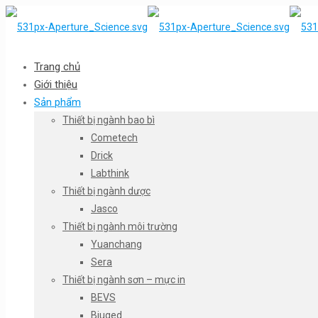
Trang chủ
Giới thiệu
Sản phẩm
Thiết bị ngành bao bì
Cometech
Drick
Labthink
Thiết bị ngành dược
Jasco
Thiết bị ngành môi trường
Yuanchang
Sera
Thiết bị ngành sơn – mực in
BEVS
Biuged