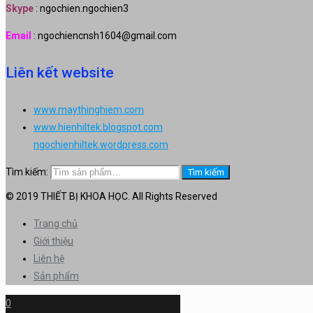
Skype
: ngochien.ngochien3
Email
: ngochiencnsh1604@gmail.com
Liên kết website
www.maythinghiem.com
www.hienhiltek.blogspot.com
ngochienhiltek.wordpress.com
Tìm kiếm:
Tìm kiếm
© 2019 THIẾT BỊ KHOA HỌC. All Rights Reserved
Trang chủ
Giới thiệu
Liên hệ
Sản phẩm
0