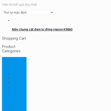
Hiển thị kết quả duy nhất
Máy chưng cất đạm tự động Hanon K9860
Shopping Cart
Product
Categories
CHN
Chưa
phân loại
Ellab
Protimeter
Rhopoint
RION
Thiết bị
ngành
bao bì
Thiết bị