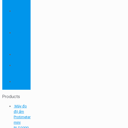
ngành
dược
Thiết bị
ngành
môi
trường
Thiết bị
ngành
sơn - mực
in
Thiết bị
so màu
Thiết bị thí
nghiệm
cơ bản
TQC
SHEEN
Products
Máy đo
độ ẩm
Protimeter
mini
BLD2000