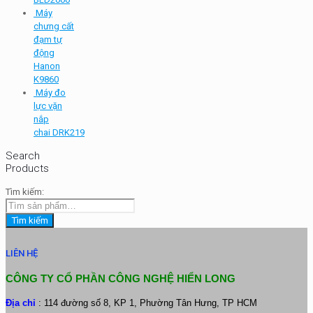
Máy
chưng cất
đạm tự
động
Hanon
K9860
Máy đo
lực vặn
nắp
chai DRK219
Search
Products
Tìm kiếm:
Tìm kiếm
LIÊN HỆ
CÔNG TY CỔ PHẦN CÔNG NGHỆ HIỂN LONG
Địa chỉ
: 114 đường số 8, KP 1, Phường Tân Hưng, TP HCM