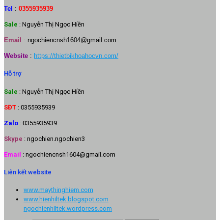
Tel
:
0355935939
Sale
: Nguyễn Thị Ngọc Hiền
Email
:
ngochiencnsh1604@gmail.com
Website
:
https://thietbikhoahocvn.com/
Hỗ trợ
Sale
: Nguyễn Thị Ngọc Hiền
SĐT
: 0355935939
Zalo
: 0355935939
Skype
: ngochien.ngochien3
Email
: ngochiencnsh1604@gmail.com
Liên kết website
www.maythinghiem.com
www.hienhiltek.blogspot.com
ngochienhiltek.wordpress.com