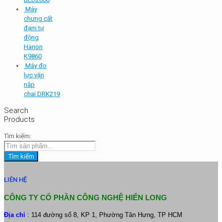
Máy
chưng cất
đạm tự
động
Hanon
K9860
Máy đo
lực vặn
nắp
chai DRK219
Search
Products
Tìm kiếm:
Tìm kiếm
LIÊN HỆ
CÔNG TY CỔ PHẦN CÔNG NGHỆ HIỂN LONG
Địa chỉ
: 114 đường số 8, KP 1, Phường Tân Hưng, TP HCM