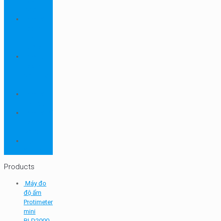
ngành
dược
Thiết bị
ngành
môi
trường
Thiết bị
ngành
sơn - mực
in
Thiết bị
so màu
Thiết bị thí
nghiệm
cơ bản
TQC
SHEEN
Products
Máy đo
độ ẩm
Protimeter
mini
BLD2000