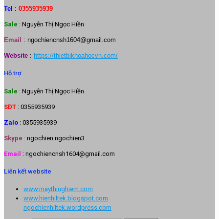
Tel
:
0355935939
Sale
: Nguyễn Thị Ngọc Hiền
Email
:
ngochiencnsh1604@gmail.com
Website
:
https://thietbikhoahocvn.com/
Hỗ trợ
Sale
: Nguyễn Thị Ngọc Hiền
SĐT
: 0355935939
Zalo
: 0355935939
Skype
: ngochien.ngochien3
Email
: ngochiencnsh1604@gmail.com
Liên kết website
www.maythinghiem.com
www.hienhiltek.blogspot.com
ngochienhiltek.wordpress.com