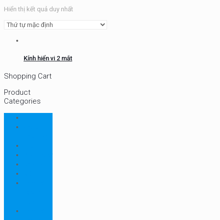
Hiển thị kết quả duy nhất
Kính hiển vi 2 mắt
Shopping Cart
Product
Categories
CHN
Chưa
phân loại
Ellab
Protimeter
Rhopoint
RION
Thiết bị
ngành
bao bì
Thiết bị