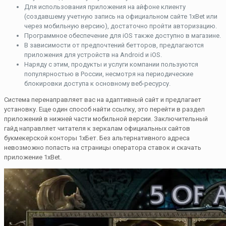
Для использования приложения на айфоне клиенту
(создавшему учетную запись на официальном сайте 1xBet или
через мобильную версию), достаточно пройти авторизацию.
Программное обеспечение для iOS также доступно в магазине.
В зависимости от предпочтений бетторов, предлагаются
приложения для устройств на Android и iOS.
Наряду с этим, продукты и услуги компании пользуются
популярностью в России, несмотря на периодические
блокировки доступа к основному веб-ресурсу.
Система перенаправляет вас на адаптивный сайт и предлагает
установку. Еще один способ найти ссылку, это перейти в раздел
приложений в нижней части мобильной версии. Заключительный
гайд направляет читателя к зеркалам официальных сайтов
букмекерской конторы 1xБет. Без альтернативного адреса
невозможно попасть на страницы оператора ставок и скачать
приложение 1xBet.