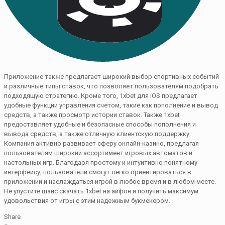
Приложение также предлагает широкий выбор спортивных событий
и различные типы ставок, что позволяет пользователям подобрать
подходящую стратегию. Кроме того, 1xbet для iOS предлагает
удобные функции управления счетом, такие как пополнение и вывод
средств, а также просмотр истории ставок. Также 1xbet
предоставляет удобные и безопасные способы пополнения и
вывода средств, а также отличную клиентскую поддержку.
Компания активно развивает сферу онлайн-казино, предлагая
пользователям широкий ассортимент игровых автоматов и
настольных игр. Благодаря простому и интуитивно понятному
интерфейсу, пользователи смогут легко ориентироваться в
приложении и наслаждаться игрой в любое время и в любом месте.
Не упустите шанс скачать 1xbet на айфон и получить максимум
удовольствия от игры с этим надежным букмекером.
Share