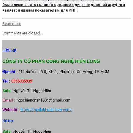
было лишь шесть голов (в среднем один,пятьдесят за игру), что
является низким показателем для РПЛ.
Read more
Comments are closed.
LIÊN HỆ
CÔNG TY CỔ PHẦN CÔNG NGHỆ HIỂN LONG
Địa chỉ
: 114 đường số 8, KP 1, Phường Tân Hưng, TP HCM
Tel
:
0355935939
Sale
: Nguyễn Thị Ngọc Hiền
Email
:
ngochiencnsh1604@gmail.com
Website
:
https://thietbikhoahocvn.com/
Hỗ trợ
Sale
: Nguyễn Thị Ngọc Hiền