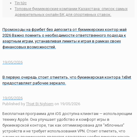
Tin tức
Топовые букмекерские компании Казахстана: список самых
доверительных онлайн БК для спортивных ставок.
Промокоды на фрибет без депозита от букмекерских контор май
2026 Важно помнить о необходимости ответственного подхода к
азартным играм, устанавливая лимиты и играя в рамках своих
финансовых возможностей.
19/05/2026
В первую очередь стоит отметить, что букмекерская контора 1xBet
предоставляет рабочее зеркало.
19/05/2026
Published by
Thiet Bi Nghiem
on
19/05/2026
Бесплатная программа для iOS доступна клиентам — использующим
технику Apple. Она улучшает удобство и комфорт игры в
букмекерской конторе, так как оптимизирована для “яблочных”
устройств и не требует использования VPN.
Стоит отметить, что
одним из преимуществ является отсутствие необходимости искать