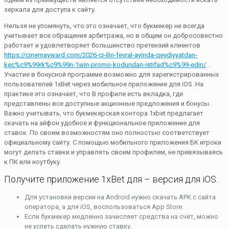
зеркала для доступа к сайту.
Нельзя не упомянуть, что это означает, что букмекер не всегда
учитывает все обращения арбитража, но в общем он добросовестно
работает и удовлетворяет большинство претензий клиентов
https://cinemayward.com/2026-ci-ilin-fevral-ayinda-qeydiyyatdan-
kec%c9%99rk%c9%99n-1win-promo-kodundan-istifad%c9%99-edin/
.
Участие в бонусной программе возможно для зарегистрированных
пользователей 1xBet через мобильное приложение для iOS. На
практике это означает, что В профиле есть вкладка, где
представлены все доступные акционные предложения и бонусы.
Важно учитывать, что букмекерская контора 1xbet предлагает
скачать на айфон удобное и функциональное приложение для
ставок. По своим возможностям оно полностью соответствует
официальному сайту. С помощью мобильного приложения БК игроки
могут делать ставки и управлять своим профилем, не привязываясь
к ПК или ноутбуку.
Получите приложение 1xBet для – версия для iOS.
Для установки версии на Android нужно скачать APK с сайта
оператора, а для iOS, воспользоваться App Store.
Если букмекер медленно зачисляет средства на счёт, можно
не успеть сделать нужную ставку.