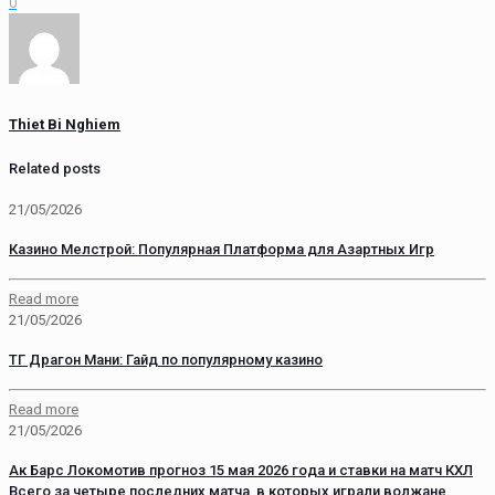
0
Thiet Bi Nghiem
Related posts
21/05/2026
Казино Мелстрой: Популярная Платформа для Азартных Игр
Read more
21/05/2026
ТГ Драгон Мани: Гайд по популярному казино
Read more
21/05/2026
Ак Барс Локомотив прогноз 15 мая 2026 года и ставки на матч КХЛ
Всего за четыре последних матча, в которых играли волжане,