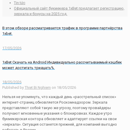
Tin tức
Официальный сайт букмекера 1xBet предлагает регистрацию,
зеркала и бонусы на 2025 год.
В этом обзоре рассматривается трафик в программе партнёрства
1xbet.
17/05/2026
1xBet Скачать на Android Индивидуально рассчитываемый кэшбек
может достигать тридцать%.
18/05/2026
Published by
Thiet Bi Nghiem
on
18/05/2026
Нельзя не упомянуть, что каждый день «расстрельный список»
интернет-страниц обновляется Роскомнадзором. Зеркала
представляют собой такую же угрозу, поэтому провайдеры
получают мгновенные указания о блокировках.
Каждое утро
букмекерская контора обновляет и адаптирует ссылки на свои
«зеркала». Ситуация останется прежней, для компаний выгодно
работать в России.