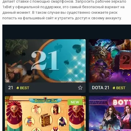
делает ставки с помощью смартфонов. Запросить рабочее зеркало
1xBet у официальной поддержки, это самый безопасный вариант на
данный момент. В таком случае вы существенно снижаете риск
попасть на фальшивый сайт и утратить доступ к своему аккаунту.