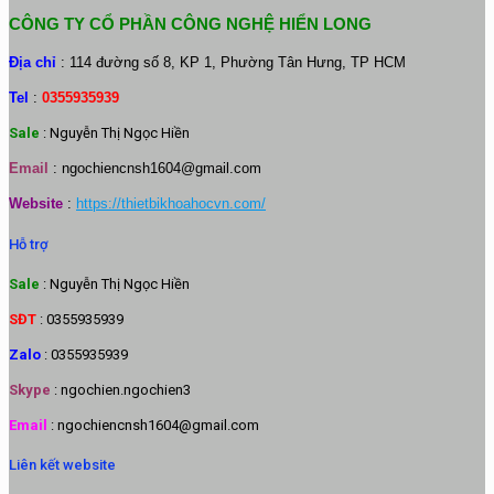
CÔNG TY CỔ PHẦN CÔNG NGHỆ HIỂN LONG
Địa chỉ
: 114 đường số 8, KP 1, Phường Tân Hưng, TP HCM
Tel
:
0355935939
Sale
: Nguyễn Thị Ngọc Hiền
Email
:
ngochiencnsh1604@gmail.com
Website
:
https://thietbikhoahocvn.com/
Hỗ trợ
Sale
: Nguyễn Thị Ngọc Hiền
SĐT
: 0355935939
Zalo
: 0355935939
Skype
: ngochien.ngochien3
Email
: ngochiencnsh1604@gmail.com
Liên kết website