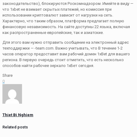
законодательство), блокируются Роскомнадзором. Имейте в виду —
что 1xbet не взимает скрытых платежей, но комиссия при
использовании криптовалют зависит от нагрузки на сеть.
Характерно, что таким образом, платформа предлагает полную
финансовую независимость. На сайте доступны 22 языка, включая
как распространенные европейские, так и азиатские.
Для этого вам нужно отправить сообщение на электронный адрес
техподдержки — -team.com. Важно учитывать, что В течение 1-2
часов оператор предоставит вам рабочий домен 1xBet для вашего
региона. В первую очередь стоит отметить, что есть несколько
способов найти рабочее зеркало 1хБет сегодня.
Share
0
Thiet Bi Nghiem
Related posts