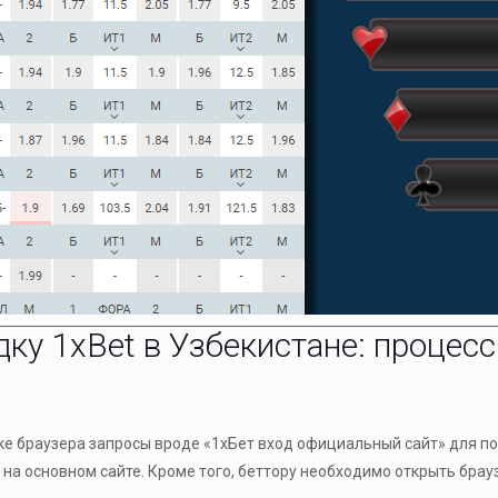
ку 1xBet в Узбекистане: процесс
ке браузера запросы вроде «1хБет вход официальный сайт» для по
на основном сайте. Кроме того, беттору необходимо открыть браузе