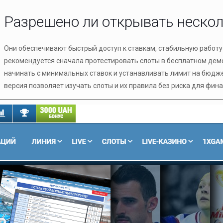
Разрешено ли открывать нескол
Они обеспечивают быстрый доступ к ставкам, стабильную работу
рекомендуется сначала протестировать слоты в бесплатном демо
начинать с минимальных ставок и устанавливать лимит на бюдже
версия позволяет изучать слоты и их правила без риска для фина