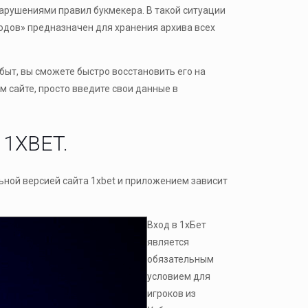
арушениями правил букмекера. В такой ситуации
одов» предназначен для хранения архива всех
абыт, вы сможете быстро восстановить его на
м сайте, просто введите свои данные в
1XBET.
льной версией сайта 1xbet и приложением зависит
Вход в 1хБет
является
обязательным
условием для
игроков из