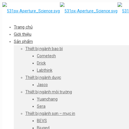
Trang chủ
Giới thiệu
Sản phẩm
Thiết bị ngành bao bì
Cometech
Drick
Labthink
Thiết bị ngành dược
Jasco
Thiết bị ngành môi trường
Yuanchang
Sera
Thiết bị ngành sơn – mực in
BEVS
Biuged