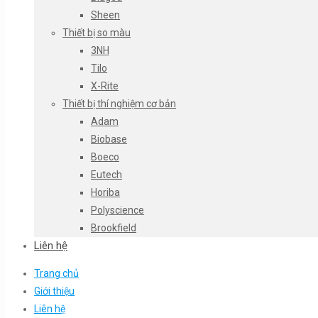
Sheen
Thiết bị so màu
3NH
Tilo
X-Rite
Thiết bị thí nghiệm cơ bản
Adam
Biobase
Boeco
Eutech
Horiba
Polyscience
Brookfield
Liên hệ
Trang chủ
Giới thiệu
Liên hệ