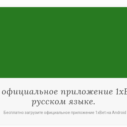
официальное приложение 1xB
русском языке.
Бесплатно загрузите официальное приложение 1xBet на Android 