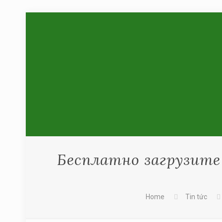
Бесплатно загрузите 
Home
Tin tức