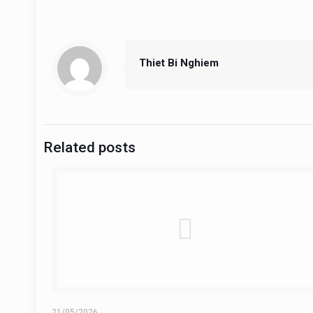
Thiet Bi Nghiem
Related posts
21/05/2026