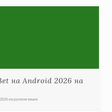
et на Android 2026 на
2026 на русском языке.