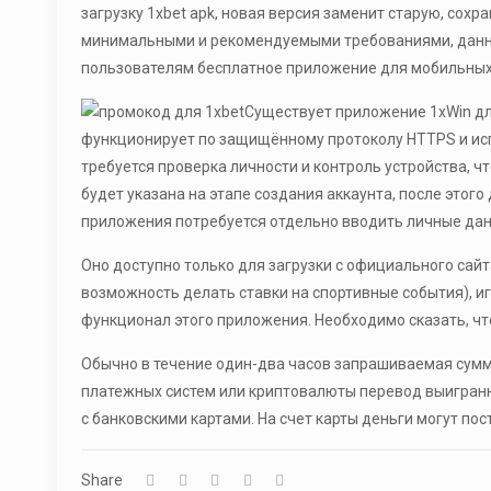
загрузку 1xbet apk, новая версия заменит старую, сохр
минимальными и рекомендуемыми требованиями, данные
пользователям бесплатное приложение для мобильных у
Существует приложение 1xWin дл
функционирует по защищённому протоколу HTTPS и исп
требуется проверка личности и контроль устройства, 
будет указана на этапе создания аккаунта, после этог
приложения потребуется отдельно вводить личные данн
Оно доступно только для загрузки с официального сайт
возможность делать ставки на спортивные события), иг
функционал этого приложения. Необходимо сказать, чт
Обычно в течение один-два часов запрашиваемая сум
платежных систем или криптовалюты перевод выигранн
с банковскими картами. На счет карты деньги могут пос
Share