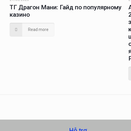
ТГ Драгон Мани: Гайд по популярному
казино
Read more
Hỗ trợ