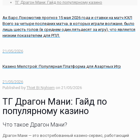
ТГ Драгон Мани: Гайд по популярному казино
Ак Барс Локомотив прогноз 15 мая 2026 года и ставки на матч КХЛ
Всего за четыре последних матча, в которых играли волжане, было
лишь шесть голов (в среднем один,пятьдесят за игру), что является
низким показателем для РПЛ.
21/05/2026
Казино Мелстрой: Популярная Платформа для Азартных Игр
21/05/2026
Published by
Thiet Bi Nghiem
on
21/05/2026
ТГ Драгон Мани: Гайд по
популярному казино
Что такое Драгон Мани?
Драгон Мани — это востребованный казино-сервис, работающий