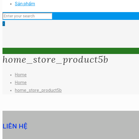
Sản phẩm
0
home_store_product5b
Home
Home
home_store_product5b
LIÊN HỆ