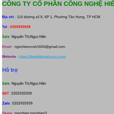
CÔNG TY CỔ PHẦN CÔNG NGHỆ HI
Địa chỉ
: 114 đường số 8, KP 1, Phường Tân Hưng, TP HCM
Tel
:
0355935939
Sale
: Nguyễn Thị Ngọc Hiền
Email
:
ngochiencnsh1604@gmail.com
Website
:
https://thietbikhoahocvn.com/
Hỗ trợ
Sale
: Nguyễn Thị Ngọc Hiền
SĐT
: 0355935939
Zalo
: 0355935939
Skype
: ngochien.ngochien3