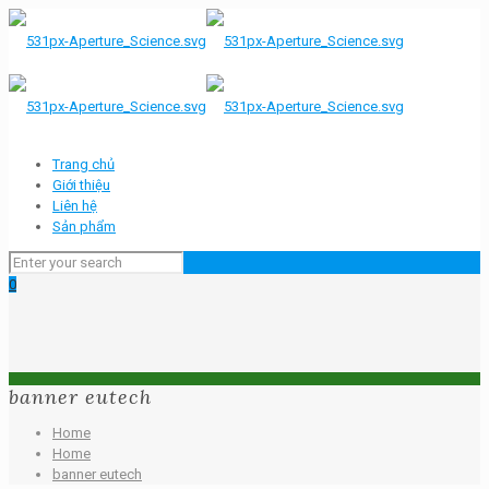
Trang chủ
Giới thiệu
Liên hệ
Sản phẩm
0
banner eutech
Home
Home
banner eutech