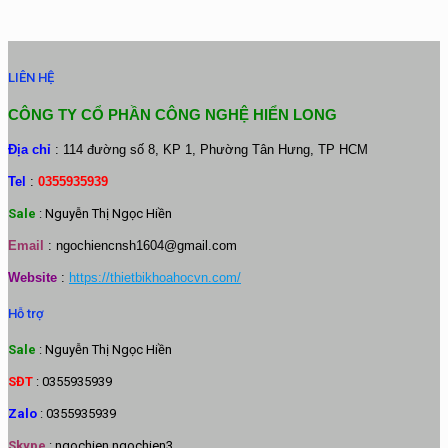
LIÊN HỆ
CÔNG TY CỔ PHẦN CÔNG NGHỆ HIỂN LONG
Địa chỉ
: 114 đường số 8, KP 1, Phường Tân Hưng, TP HCM
Tel
:
0355935939
Sale
: Nguyễn Thị Ngọc Hiền
Email
:
ngochiencnsh1604@gmail.com
Website
:
https://thietbikhoahocvn.com/
Hỗ trợ
Sale
: Nguyễn Thị Ngọc Hiền
SĐT
: 0355935939
Zalo
: 0355935939
Skype
: ngochien.ngochien3