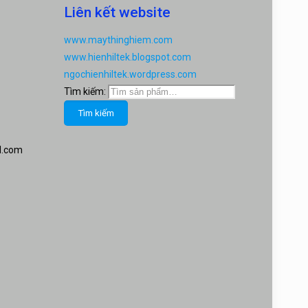
Liên kết website
www.maythinghiem.com
www.hienhiltek.blogspot.com
ngochienhiltek.wordpress.com
Tìm kiếm:
Tìm kiếm
l.com