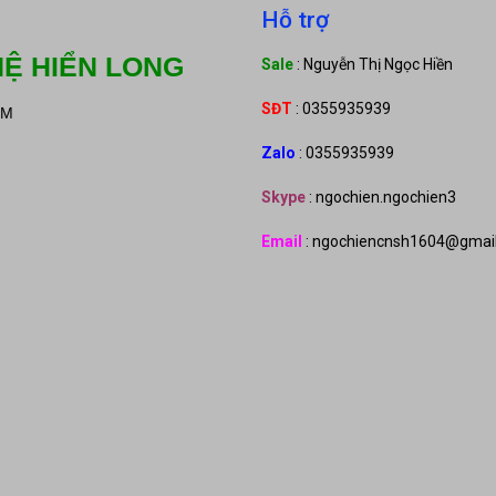
Hỗ trợ
Ệ HIỂN LONG
Sale
: Nguyễn Thị Ngọc Hiền
SĐT
: 0355935939
CM
Zalo
: 0355935939
Skype
: ngochien.ngochien3
Email
: ngochiencnsh1604@gmai