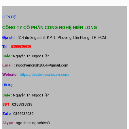
LIÊN HỆ
CÔNG TY CỔ PHẦN CÔNG NGHỆ HIỂN LONG
Địa chỉ
: 114 đường số 8, KP 1, Phường Tân Hưng, TP HCM
Tel
:
0355935939
Sale
: Nguyễn Thị Ngọc Hiền
Email
:
ngochiencnsh1604@gmail.com
Website
:
https://thietbikhoahocvn.com/
Hỗ trợ
Sale
: Nguyễn Thị Ngọc Hiền
SĐT
: 0355935939
Zalo
: 0355935939
Skype
: ngochien.ngochien3