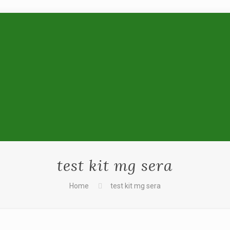
test kit mg sera
Home
test kit mg sera