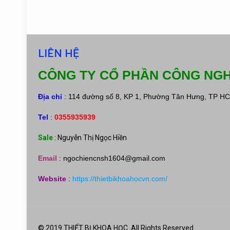
LIÊN HỆ
CÔNG TY CỔ PHẦN CÔNG NGH
Địa chỉ
: 114 đường số 8, KP 1, Phường Tân Hưng, TP H
Tel
:
0355935939
Sale
: Nguyễn Thị Ngọc Hiền
Email
:
ngochiencnsh1604@gmail.com
Website
:
https://thietbikhoahocvn.com/
© 2019 THIẾT BỊ KHOA HỌC. All Rights Reserved