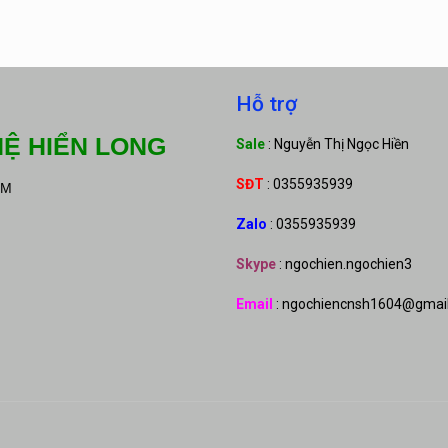
Hỗ trợ
Ệ HIỂN LONG
Sale
: Nguyễn Thị Ngọc Hiền
SĐT
: 0355935939
CM
Zalo
: 0355935939
Skype
: ngochien.ngochien3
Email
: ngochiencnsh1604@gmai