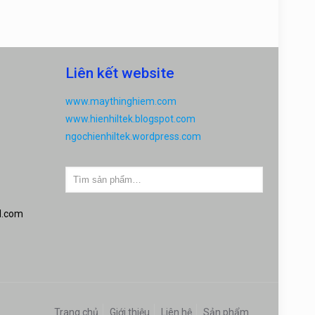
Liên kết website
www.maythinghiem.com
www.hienhiltek.blogspot.com
ngochienhiltek.wordpress.com
l.com
Trang chủ
Giới thiệu
Liên hệ
Sản phẩm