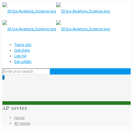
Trang chủ
Giới thiệu
Liên hệ
Sản phẩm
0
AP series
Home
AP series