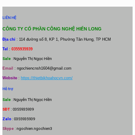
LIÊN HỆ
CÔNG TY CỔ PHẦN CÔNG NGHỆ HIỂN LONG
Địa chỉ
: 114 đường số 8, KP 1, Phường Tân Hưng, TP HCM
Tel
:
0355935939
Sale
: Nguyễn Thị Ngọc Hiền
Email
:
ngochiencnsh1604@gmail.com
Website
:
https://thietbikhoahocvn.com/
Hỗ trợ
Sale
: Nguyễn Thị Ngọc Hiền
SĐT
: 0355935939
Zalo
: 0355935939
Skype
: ngochien.ngochien3