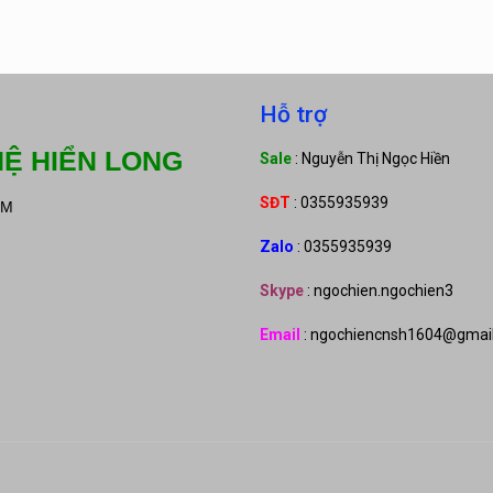
Hỗ trợ
Ệ HIỂN LONG
Sale
: Nguyễn Thị Ngọc Hiền
SĐT
: 0355935939
CM
Zalo
: 0355935939
Skype
: ngochien.ngochien3
Email
: ngochiencnsh1604@gmai