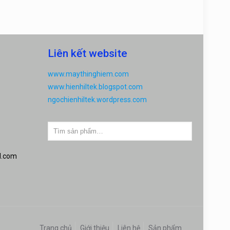
Liên kết website
www.maythinghiem.com
www.hienhiltek.blogspot.com
ngochienhiltek.wordpress.com
l.com
Trang chủ
Giới thiệu
Liên hệ
Sản phẩm