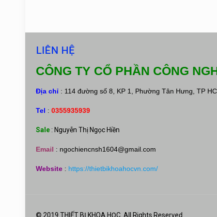
LIÊN HỆ
CÔNG TY CỔ PHẦN CÔNG NGH
Địa chỉ
: 114 đường số 8, KP 1, Phường Tân Hưng, TP H
Tel
:
0355935939
Sale
: Nguyễn Thị Ngọc Hiền
Email
:
ngochiencnsh1604@gmail.com
Website
:
https://thietbikhoahocvn.com/
© 2019 THIẾT BỊ KHOA HỌC. All Rights Reserved