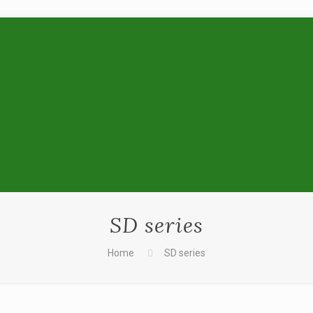
SD series
Home
SD series