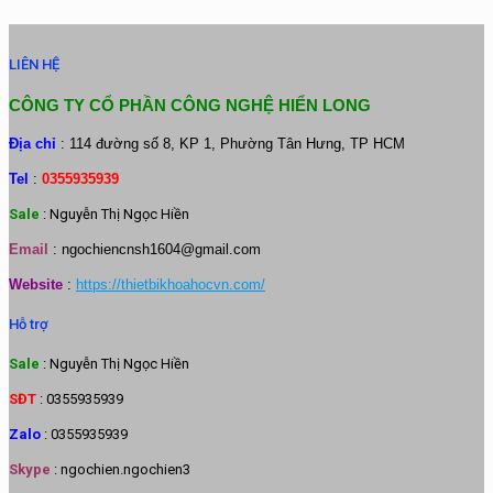
LIÊN HỆ
CÔNG TY CỔ PHẦN CÔNG NGHỆ HIỂN LONG
Địa chỉ
: 114 đường số 8, KP 1, Phường Tân Hưng, TP HCM
Tel
:
0355935939
Sale
: Nguyễn Thị Ngọc Hiền
Email
:
ngochiencnsh1604@gmail.com
Website
:
https://thietbikhoahocvn.com/
Hỗ trợ
Sale
: Nguyễn Thị Ngọc Hiền
SĐT
: 0355935939
Zalo
: 0355935939
Skype
: ngochien.ngochien3