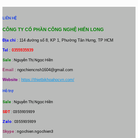
LIÊN HỆ
CÔNG TY CỔ PHẦN CÔNG NGHỆ HIỂN LONG
Địa chỉ
: 114 đường số 8, KP 1, Phường Tân Hưng, TP HCM
Tel
:
0355935939
Sale
: Nguyễn Thị Ngọc Hiền
Email
:
ngochiencnsh1604@gmail.com
Website
:
https://thietbikhoahocvn.com/
Hỗ trợ
Sale
: Nguyễn Thị Ngọc Hiền
SĐT
: 0355935939
Zalo
: 0355935939
Skype
: ngochien.ngochien3