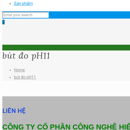
Sản phẩm
0
bút đo pH11
Home
bút đo pH11
LIÊN HỆ
CÔNG TY CỔ PHẦN CÔNG NGHỆ HI