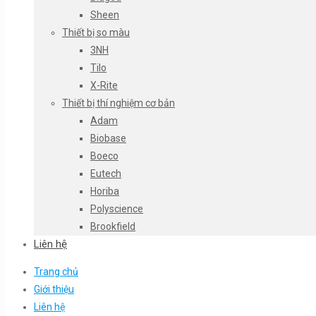
Sheen
Thiết bị so màu
3NH
Tilo
X-Rite
Thiết bị thí nghiệm cơ bản
Adam
Biobase
Boeco
Eutech
Horiba
Polyscience
Brookfield
Liên hệ
Trang chủ
Giới thiệu
Liên hệ