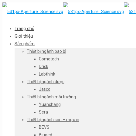
Trang chủ
Giới thiệu
Sản phẩm
Thiết bị ngành bao bì
Cometech
Drick
Labthink
Thiết bị ngành dược
Jasco
Thiết bị ngành môi trường
Yuanchang
Sera
Thiết bị ngành sơn – mực in
BEVS
Biuged