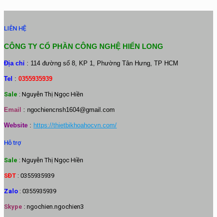
LIÊN HỆ
CÔNG TY CỔ PHẦN CÔNG NGHỆ HIỂN LONG
Địa chỉ
: 114 đường số 8, KP 1, Phường Tân Hưng, TP HCM
Tel
:
0355935939
Sale
: Nguyễn Thị Ngọc Hiền
Email
:
ngochiencnsh1604@gmail.com
Website
:
https://thietbikhoahocvn.com/
Hỗ trợ
Sale
: Nguyễn Thị Ngọc Hiền
SĐT
: 0355935939
Zalo
: 0355935939
Skype
: ngochien.ngochien3