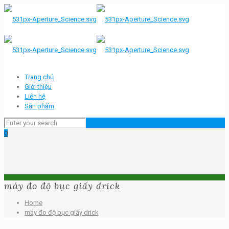
Trang chủ
Giới thiệu
Liên hệ
Sản phẩm
0
máy đo độ bục giấy drick
Home
máy đo độ bục giấy drick