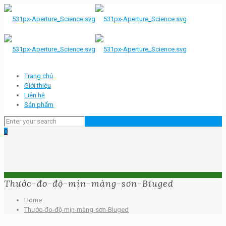
Trang chủ
Giới thiệu
Liên hệ
Sản phẩm
0
Thước-đo-độ-mịn-màng-sơn-Biuged
Home
Thước-đo-độ-mịn-màng-sơn-Biuged