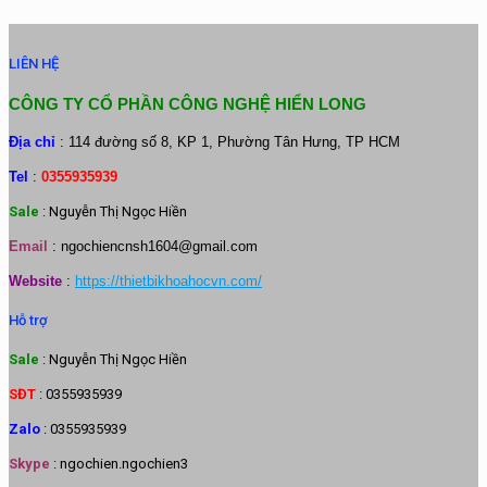
LIÊN HỆ
CÔNG TY CỔ PHẦN CÔNG NGHỆ HIỂN LONG
Địa chỉ
: 114 đường số 8, KP 1, Phường Tân Hưng, TP HCM
Tel
:
0355935939
Sale
: Nguyễn Thị Ngọc Hiền
Email
:
ngochiencnsh1604@gmail.com
Website
:
https://thietbikhoahocvn.com/
Hỗ trợ
Sale
: Nguyễn Thị Ngọc Hiền
SĐT
: 0355935939
Zalo
: 0355935939
Skype
: ngochien.ngochien3