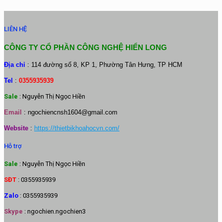
LIÊN HỆ
CÔNG TY CỔ PHẦN CÔNG NGHỆ HIỂN LONG
Địa chỉ
: 114 đường số 8, KP 1, Phường Tân Hưng, TP HCM
Tel
:
0355935939
Sale
: Nguyễn Thị Ngọc Hiền
Email
:
ngochiencnsh1604@gmail.com
Website
:
https://thietbikhoahocvn.com/
Hỗ trợ
Sale
: Nguyễn Thị Ngọc Hiền
SĐT
: 0355935939
Zalo
: 0355935939
Skype
: ngochien.ngochien3