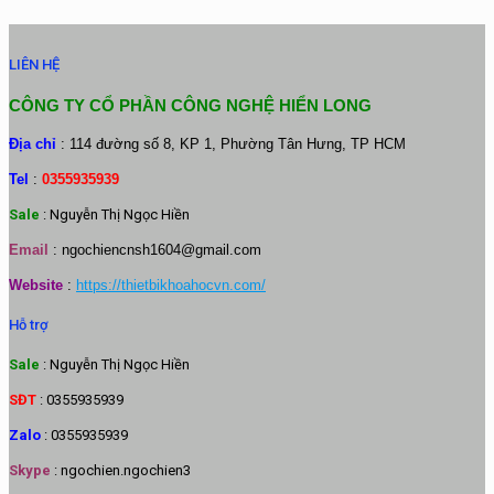
LIÊN HỆ
CÔNG TY CỔ PHẦN CÔNG NGHỆ HIỂN LONG
Địa chỉ
: 114 đường số 8, KP 1, Phường Tân Hưng, TP HCM
Tel
:
0355935939
Sale
: Nguyễn Thị Ngọc Hiền
Email
:
ngochiencnsh1604@gmail.com
Website
:
https://thietbikhoahocvn.com/
Hỗ trợ
Sale
: Nguyễn Thị Ngọc Hiền
SĐT
: 0355935939
Zalo
: 0355935939
Skype
: ngochien.ngochien3