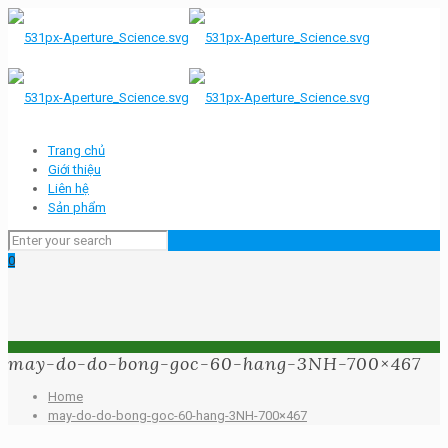
Trang chủ
Giới thiệu
Liên hệ
Sản phẩm
0
may-do-do-bong-goc-60-hang-3NH-700×467
Home
may-do-do-bong-goc-60-hang-3NH-700×467