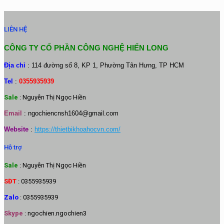
LIÊN HỆ
CÔNG TY CỔ PHẦN CÔNG NGHỆ HIỂN LONG
Địa chỉ
: 114 đường số 8, KP 1, Phường Tân Hưng, TP HCM
Tel
:
0355935939
Sale
: Nguyễn Thị Ngọc Hiền
Email
:
ngochiencnsh1604@gmail.com
Website
:
https://thietbikhoahocvn.com/
Hỗ trợ
Sale
: Nguyễn Thị Ngọc Hiền
SĐT
: 0355935939
Zalo
: 0355935939
Skype
: ngochien.ngochien3