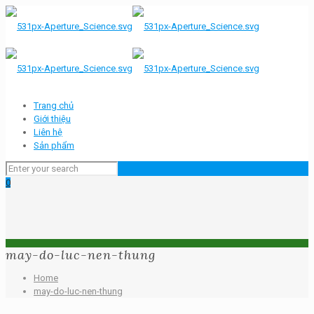
Trang chủ
Giới thiệu
Liên hệ
Sản phẩm
0
may-do-luc-nen-thung
Home
may-do-luc-nen-thung