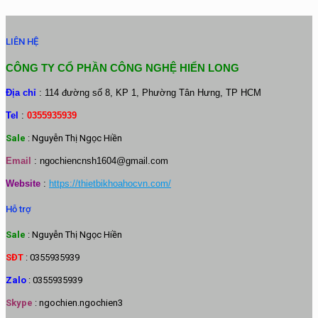
LIÊN HỆ
CÔNG TY CỔ PHẦN CÔNG NGHỆ HIỂN LONG
Địa chỉ
: 114 đường số 8, KP 1, Phường Tân Hưng, TP HCM
Tel
:
0355935939
Sale
: Nguyễn Thị Ngọc Hiền
Email
:
ngochiencnsh1604@gmail.com
Website
:
https://thietbikhoahocvn.com/
Hỗ trợ
Sale
: Nguyễn Thị Ngọc Hiền
SĐT
: 0355935939
Zalo
: 0355935939
Skype
: ngochien.ngochien3