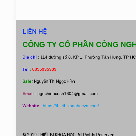
LIÊN HỆ
CÔNG TY CỔ PHẦN CÔNG NGH
Địa chỉ
: 114 đường số 8, KP 1, Phường Tân Hưng, TP H
Tel
:
0355935939
Sale
: Nguyễn Thị Ngọc Hiền
Email
:
ngochiencnsh1604@gmail.com
Website
:
https://thietbikhoahocvn.com/
© 2019 THIẾT BỊ KHOA HỌC. All Rights Reserved