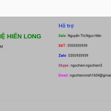
Hỗ trợ
Ệ HIỂN LONG
Sale
: Nguyễn Thị Ngọc Hiền
SĐT
: 0355935939
CM
Zalo
: 0355935939
Skype
: ngochien.ngochien3
Email
: ngochiencnsh1604@gmai