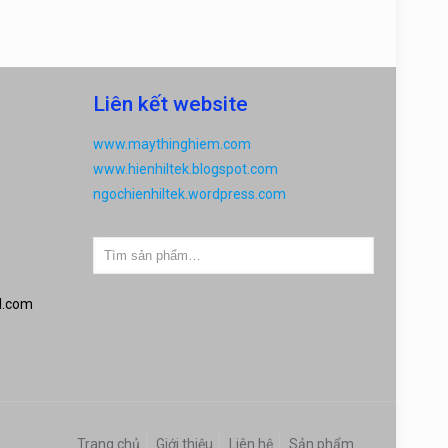
Liên kết website
www.maythinghiem.com
www.hienhiltek.blogspot.com
ngochienhiltek.wordpress.com
l.com
Trang chủ
Giới thiệu
Liên hệ
Sản phẩm