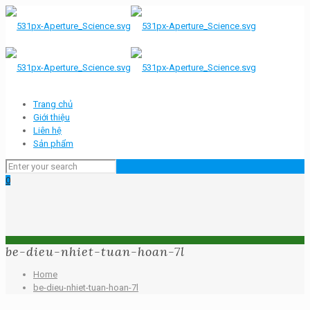
Trang chủ
Giới thiệu
Liên hệ
Sản phẩm
0
be-dieu-nhiet-tuan-hoan-7l
Home
be-dieu-nhiet-tuan-hoan-7l