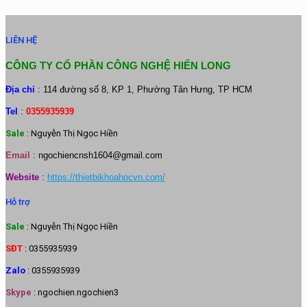
LIÊN HỆ
CÔNG TY CỔ PHẦN CÔNG NGHỆ HIỂN LONG
Địa chỉ
: 114 đường số 8, KP 1, Phường Tân Hưng, TP HCM
Tel
:
0355935939
Sale
: Nguyễn Thị Ngọc Hiền
Email
:
ngochiencnsh1604@gmail.com
Website
:
https://thietbikhoahocvn.com/
Hỗ trợ
Sale
: Nguyễn Thị Ngọc Hiền
SĐT
: 0355935939
Zalo
: 0355935939
Skype
: ngochien.ngochien3