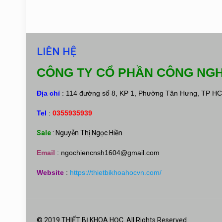
LIÊN HỆ
CÔNG TY CỔ PHẦN CÔNG NGH
Địa chỉ
: 114 đường số 8, KP 1, Phường Tân Hưng, TP H
Tel
:
0355935939
Sale
: Nguyễn Thị Ngọc Hiền
Email
:
ngochiencnsh1604@gmail.com
Website
:
https://thietbikhoahocvn.com/
© 2019 THIẾT BỊ KHOA HỌC. All Rights Reserved