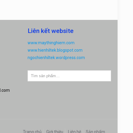
Liên kết website
www.maythinghiem.com
www.hienhiltek.blogspot.com
ngochienhiltek.wordpress.com
l.com
Trang chủ
Giới thiệu
Liên hệ
Sản phẩm