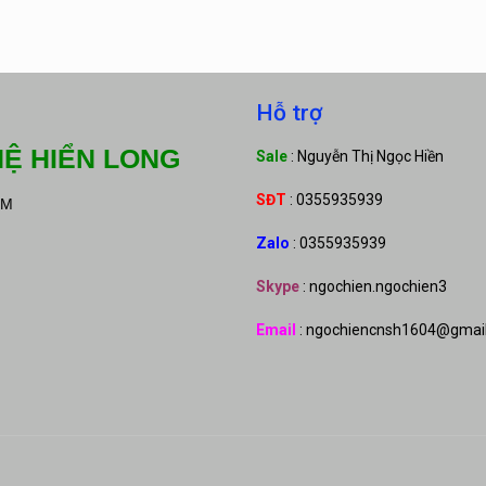
Hỗ trợ
Ệ HIỂN LONG
Sale
: Nguyễn Thị Ngọc Hiền
SĐT
: 0355935939
CM
Zalo
: 0355935939
Skype
: ngochien.ngochien3
Email
: ngochiencnsh1604@gmai