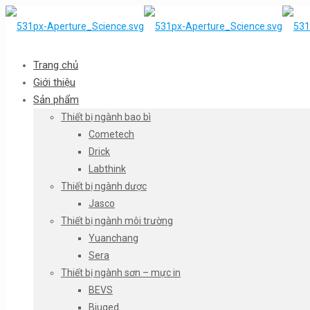
Trang chủ
Giới thiệu
Sản phẩm
Thiết bị ngành bao bì
Cometech
Drick
Labthink
Thiết bị ngành dược
Jasco
Thiết bị ngành môi trường
Yuanchang
Sera
Thiết bị ngành sơn – mực in
BEVS
Biuged