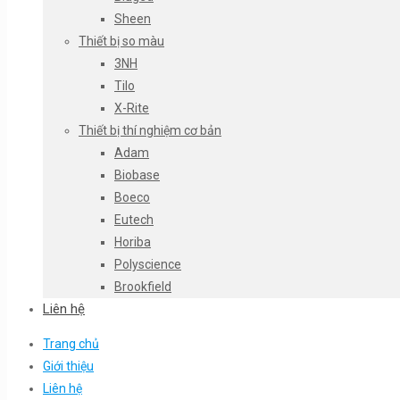
Sheen
Thiết bị so màu
3NH
Tilo
X-Rite
Thiết bị thí nghiệm cơ bản
Adam
Biobase
Boeco
Eutech
Horiba
Polyscience
Brookfield
Liên hệ
Trang chủ
Giới thiệu
Liên hệ