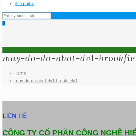
Sản phẩm
0
may-do-do-nhot-dv1-brookfie
Home
may-do-do-nhot-dv1-brookfield1
LIÊN HỆ
CÔNG TY CỔ PHẦN CÔNG NGHỆ HI