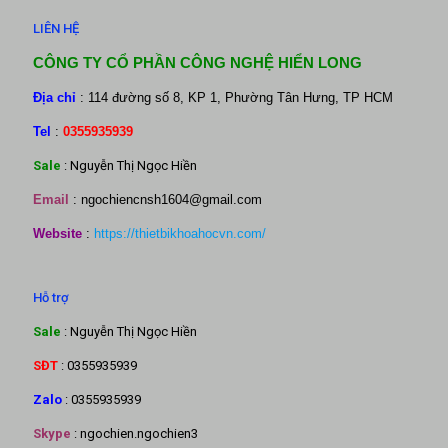
LIÊN HỆ
CÔNG TY CỔ PHẦN CÔNG NGHỆ HIỂN LONG
Địa chỉ
: 114 đường số 8, KP 1, Phường Tân Hưng, TP HCM
Tel
:
0355935939
Sale
: Nguyễn Thị Ngọc Hiền
Email
:
ngochiencnsh1604@gmail.com
Website
:
https://thietbikhoahocvn.com/
Hỗ trợ
Sale
: Nguyễn Thị Ngọc Hiền
SĐT
: 0355935939
Zalo
: 0355935939
Skype
: ngochien.ngochien3