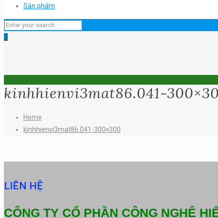
Sản phẩm
0
kinhhienvi3mat86.041-300×3
Home
kinhhienvi3mat86.041-300×300
LIÊN HỆ
CÔNG TY CỔ PHẦN CÔNG NGHỆ HI