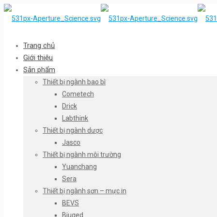
Trang chủ
Giới thiệu
Sản phẩm
Thiết bị ngành bao bì
Cometech
Drick
Labthink
Thiết bị ngành dược
Jasco
Thiết bị ngành môi trường
Yuanchang
Sera
Thiết bị ngành sơn – mực in
BEVS
Biuged