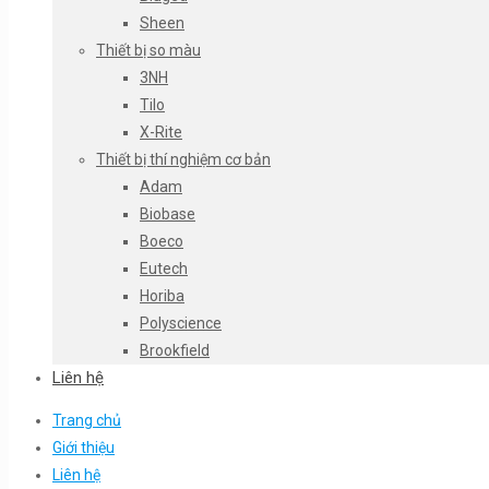
Sheen
Thiết bị so màu
3NH
Tilo
X-Rite
Thiết bị thí nghiệm cơ bản
Adam
Biobase
Boeco
Eutech
Horiba
Polyscience
Brookfield
Liên hệ
Trang chủ
Giới thiệu
Liên hệ