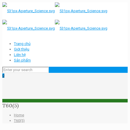
Trang chủ
Giới thiệu
Liên hệ
Sản phẩm
0
T60(5)
Home
T60(5)