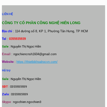
LIÊN HỆ
CÔNG TY CỔ PHẦN CÔNG NGHỆ HIỂN LONG
Địa chỉ
: 114 đường số 8, KP 1, Phường Tân Hưng, TP HCM
Tel
:
0355935939
Sale
: Nguyễn Thị Ngọc Hiền
Email
:
ngochiencnsh1604@gmail.com
Website
:
https://thietbikhoahocvn.com/
Hỗ trợ
Sale
: Nguyễn Thị Ngọc Hiền
SĐT
: 0355935939
Zalo
: 0355935939
Skype
: ngochien.ngochien3