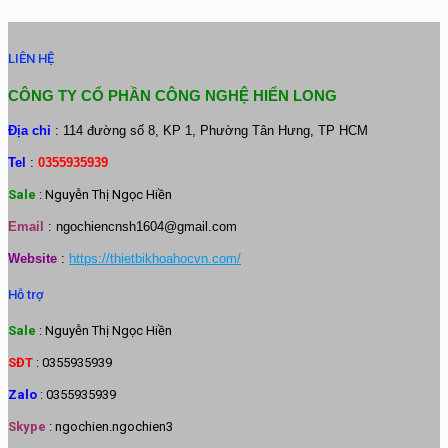
LIÊN HỆ
CÔNG TY CỔ PHẦN CÔNG NGHỆ HIỂN LONG
Địa chỉ
: 114 đường số 8, KP 1, Phường Tân Hưng, TP HCM
Tel
:
0355935939
Sale
: Nguyễn Thị Ngọc Hiền
Email
:
ngochiencnsh1604@gmail.com
Website
:
https://thietbikhoahocvn.com/
Hỗ trợ
Sale
: Nguyễn Thị Ngọc Hiền
SĐT
: 0355935939
Zalo
: 0355935939
Skype
: ngochien.ngochien3