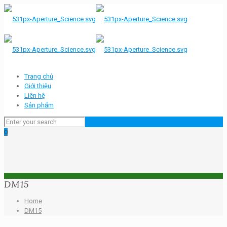
Trang chủ
Giới thiệu
Liên hệ
Sản phẩm
0
DM15
Home
DM15