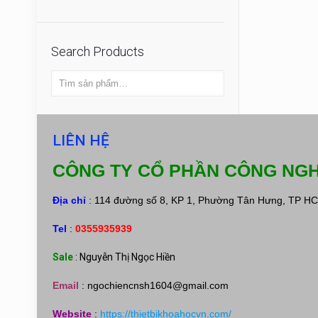
Search Products
LIÊN HỆ
CÔNG TY CỔ PHẦN CÔNG NGH
Địa chỉ
: 114 đường số 8, KP 1, Phường Tân Hưng, TP H
Tel
:
0355935939
Sale
: Nguyễn Thị Ngọc Hiền
Email
:
ngochiencnsh1604@gmail.com
Website
:
https://thietbikhoahocvn.com/