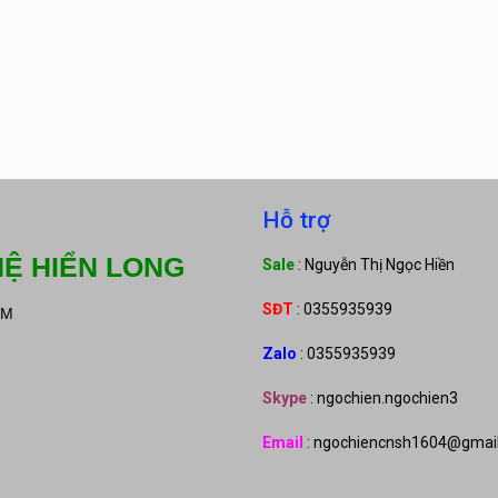
Hỗ trợ
Ệ HIỂN LONG
Sale
: Nguyễn Thị Ngọc Hiền
SĐT
: 0355935939
CM
Zalo
: 0355935939
Skype
: ngochien.ngochien3
Email
: ngochiencnsh1604@gmai