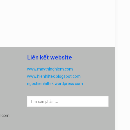
Liên kết website
www.maythinghiem.com
www.hienhiltek.blogspot.com
ngochienhiltek.wordpress.com
l.com