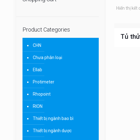
Hiển thị kết
Product Categories
Tủ thử
CHN
Chưa phân loại
Ellab
Protimeter
Rhopoint
RION
Thiết bị ngành bao bì
Thiết bị ngành dược