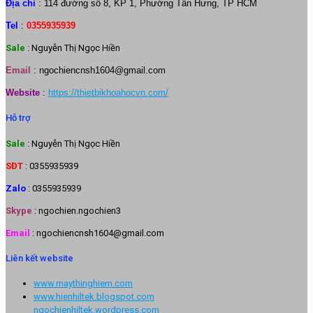
Địa chỉ
: 114 đường số 8, KP 1, Phường Tân Hưng, TP HCM
Tel
:
0355935939
Sale
: Nguyễn Thị Ngọc Hiền
Email
:
ngochiencnsh1604@gmail.com
Website
:
https://thietbikhoahocvn.com/
Hỗ trợ
Sale
: Nguyễn Thị Ngọc Hiền
SĐT
: 0355935939
Zalo
: 0355935939
Skype
: ngochien.ngochien3
Email
: ngochiencnsh1604@gmail.com
Liên kết website
www.maythinghiem.com
www.hienhiltek.blogspot.com
ngochienhiltek.wordpress.com