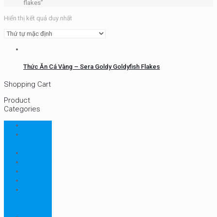
flakes”
Hiển thị kết quả duy nhất
Thức Ăn Cá Vàng – Sera Goldy Goldyfish Flakes
Shopping Cart
Product
Categories
CHN
Chưa
phân loại
Ellab
Protimeter
Rhopoint
RION
Thiết bị
ngành
bao bì