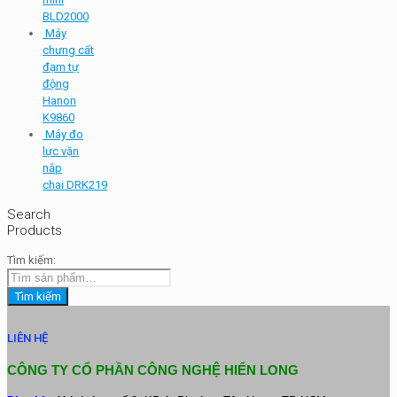
BLD2000
Máy
chưng cất
đạm tự
động
Hanon
K9860
Máy đo
lực vặn
nắp
chai DRK219
Search
Products
Tìm kiếm:
Tìm kiếm
LIÊN HỆ
CÔNG TY CỔ PHẦN CÔNG NGHỆ HIỂN LONG