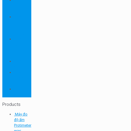
Thiết bị
ngành
dược
Thiết bị
ngành
môi
trường
Thiết bị
ngành
sơn - mực
in
Thiết bị
so màu
Thiết bị thí
nghiệm
cơ bản
TQC
SHEEN
Products
Máy đo
độ ẩm
Protimeter
mini