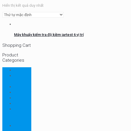
Hiển thị kết quả duy nhất
Máy khuấy kiểm tra độ kiềm jartest 6 vị trí
Shopping Cart
Product
Categories
CHN
Chưa
phân loại
Ellab
Protimeter
Rhopoint
RION
Thiết bị
ngành
bao bì
Thiết bị