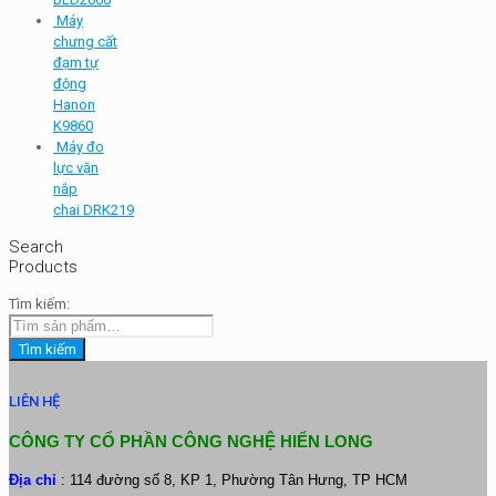
Máy
chưng cất
đạm tự
động
Hanon
K9860
Máy đo
lực vặn
nắp
chai DRK219
Search
Products
Tìm kiếm:
Tìm kiếm
LIÊN HỆ
CÔNG TY CỔ PHẦN CÔNG NGHỆ HIỂN LONG
Địa chỉ
: 114 đường số 8, KP 1, Phường Tân Hưng, TP HCM