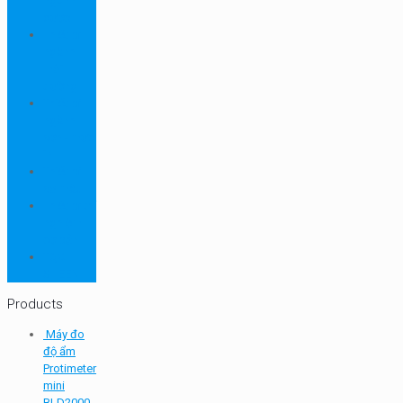
ngành
dược
Thiết bị
ngành
môi
trường
Thiết bị
ngành
sơn - mực
in
Thiết bị
so màu
Thiết bị thí
nghiệm
cơ bản
TQC
SHEEN
Products
Máy đo
độ ẩm
Protimeter
mini
BLD2000