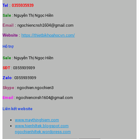
Tel
:
0355935939
Sale
: Nguyễn Thị Ngọc Hiền
Email
:
ngochiencnsh1604@gmail.com
Website
:
https://thietbikhoahocvn.com/
Hỗ trợ
Sale
: Nguyễn Thị Ngọc Hiền
SĐT
: 0355935939
Zalo
: 0355935939
Skype
: ngochien.ngochien3
Email
: ngochiencnsh1604@gmail.com
Liên kết website
www.maythinghiem.com
www.hienhiltek.blogspot.com
ngochienhiltek.wordpress.com