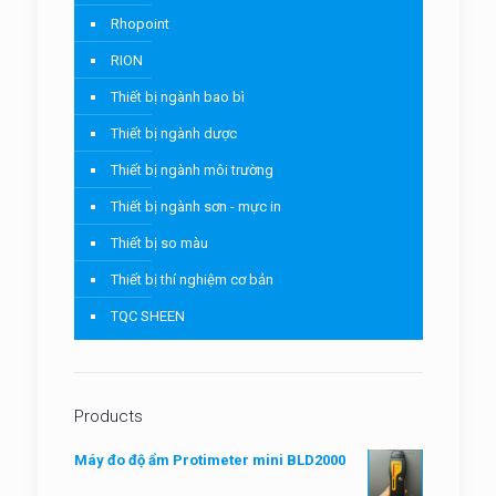
Rhopoint
RION
Thiết bị ngành bao bì
Thiết bị ngành dược
Thiết bị ngành môi trường
Thiết bị ngành sơn - mực in
Thiết bị so màu
Thiết bị thí nghiệm cơ bản
TQC SHEEN
Products
Máy đo độ ẩm Protimeter mini BLD2000