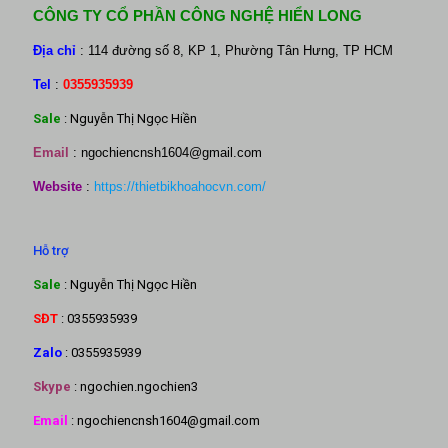
CÔNG TY CỔ PHẦN CÔNG NGHỆ HIỂN LONG
Địa chỉ
: 114 đường số 8, KP 1, Phường Tân Hưng, TP HCM
Tel
:
0355935939
Sale
: Nguyễn Thị Ngọc Hiền
Email
:
ngochiencnsh1604@gmail.com
Website
:
https://thietbikhoahocvn.com/
Hỗ trợ
Sale
: Nguyễn Thị Ngọc Hiền
SĐT
: 0355935939
Zalo
: 0355935939
Skype
: ngochien.ngochien3
Email
: ngochiencnsh1604@gmail.com