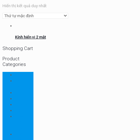
Hiển thị kết quả duy nhất
Kính hiển vi 2 mắt
Shopping Cart
Product
Categories
CHN
Chưa
phân loại
Ellab
Protimeter
Rhopoint
RION
Thiết bị
ngành
bao bì
Thiết bị