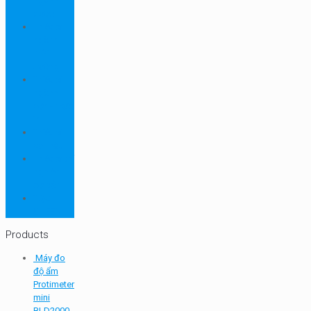
ngành
dược
Thiết bị
ngành
môi
trường
Thiết bị
ngành
sơn - mực
in
Thiết bị
so màu
Thiết bị thí
nghiệm
cơ bản
TQC
SHEEN
Products
Máy đo
độ ẩm
Protimeter
mini
BLD2000