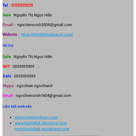
Tel
:
0355935939
Sale
: Nguyễn Thị Ngọc Hiền
Email
:
ngochiencnsh1604@gmail.com
Website
:
https://thietbikhoahocvn.com/
Hỗ trợ
Sale
: Nguyễn Thị Ngọc Hiền
SĐT
: 0355935939
Zalo
: 0355935939
Skype
: ngochien.ngochien3
Email
: ngochiencnsh1604@gmail.com
Liên kết website
www.maythinghiem.com
www.hienhiltek.blogspot.com
ngochienhiltek.wordpress.com