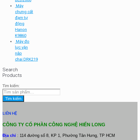
Máy
chưng cất
đạm tự
động
Hanon
K9860
Máy đo
lực vặn
nắp
chai DRK219
Search
Products
Tìm kiếm:
Tìm kiếm
LIÊN HỆ
CÔNG TY CỔ PHẦN CÔNG NGHỆ HIỂN LONG
Địa chỉ
: 114 đường số 8, KP 1, Phường Tân Hưng, TP HCM